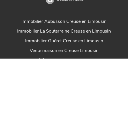
Immobilier Aubusson Creuse en Limousin
Immobilier La Souterraine Creuse en Limousin
Immobilier Guéret Creuse en Limousin
Vente maison en Creuse Limousin
Propriétés Creuse en Limousin France
Achat maison Creuse
Gestion locative Marcon Immobilier
Immobilier St Sulpice Les Feuilles Haute-Vienne
Immobilier Felletin en Creuse Limousin
House for sale Marcon Immobilier
Immobilier Dun Le Palestel Creuse en Limousin