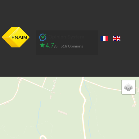
Opinion System
4.7
/5
516 Opinions