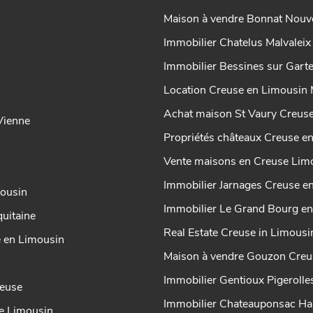
Maison à vendre Bonnat Nouve
Immobilier Chatelus Malvalei
Immobilier Bessines sur Gar
Location Creuse en Limousin 
Achat maison St Vaury Creus
-Vienne
Propriétés châteaux Creuse e
Vente maisons en Creuse Lim
Immobilier Jarnages Creuse e
mousin
Immobilier Le Grand Bourg e
uitaine
Real Estate Creuse in Limous
e en Limousin
Maison à vendre Gouzon Creu
Immobilier Gentioux Pigeroll
reuse
Immobilier Chateauponsac Ha
se Limousin