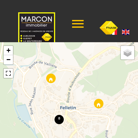
+
−
8