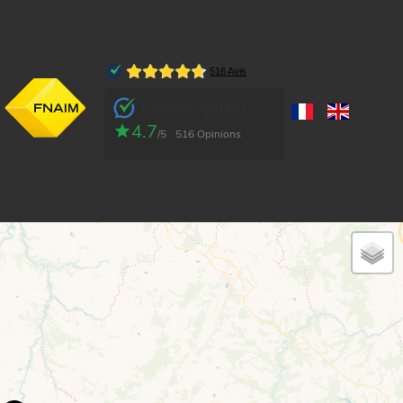
Opinion System
4.7
/5
516 Opinions