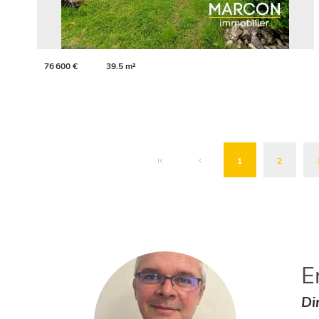
76 600 €
39.5 m²
1
2
E
Di