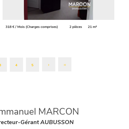
318 € / Mois (Charges comprises)
2 pièces
21 m²
3
4
5
mmanuel MARCON
recteur-Gérant AUBUSSON