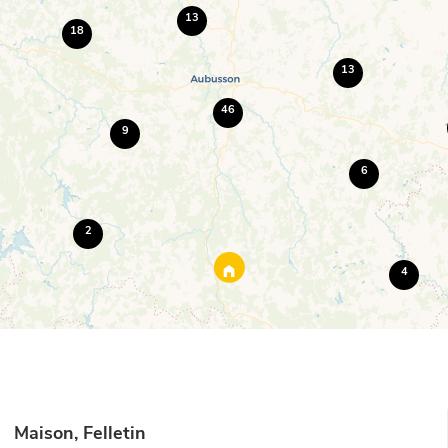
13
18
13
46
9
6
2
4
Maison, Felletin