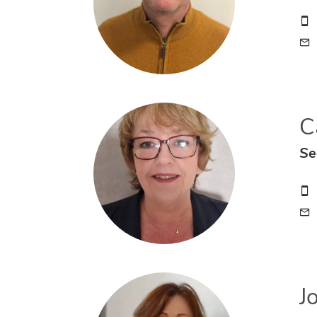
C
Se
J