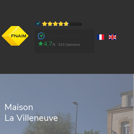
Opinion System
4.7
/5
515 Opinions
Maison
La Villeneuve