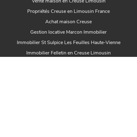
Vente maison en Creuse Limousin
Propriétés Creuse en Limousin France
Achat maison Creuse
Gestion locative Marcon Immobilier
Immobilier St Sulpice Les Feuilles Haute-Vienne
Immobilier Felletin en Creuse Limousin
House for sale Marcon Immobilier
Immobilier Dun Le Palestel Creuse en Limousin
Maison à vendre Chénérailles Nouvelle-Aquitaine
Immobilier St Sulpice Les Champs Creuse en Limousin
Immobilier Ahun en Creuse Limousin
Marcon Immobilier maison à vendre en Creuse
Immobilier Royère de Vassivière en Creuse Limousin
Immobilier Auzances en Creuse Limousin