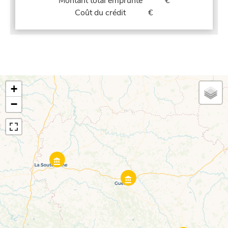
Montant total emprunté
€
Coût du crédit
€
+
−