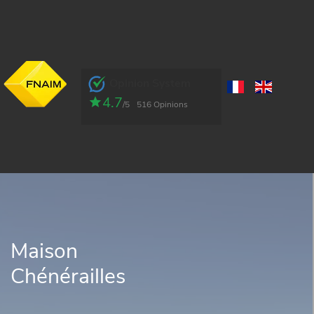
Opinion System
4.7
/5
516 Opinions
Maison
Chénérailles