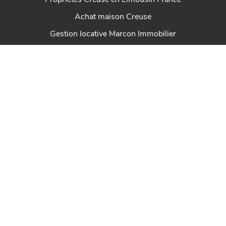
Propriétés Creuse en Limousin France
Achat maison Creuse
Gestion locative Marcon Immobilier
Immobilier St Sulpice Les Feuilles Haute-Vienne
Immobilier Felletin en Creuse Limousin
House for sale Marcon Immobilier
Immobilier Dun Le Palestel Creuse en Limousin
Maison à vendre Chénérailles Nouvelle-Aquitaine
Immobilier St Sulpice Les Champs Creuse en Limousin
Immobilier Ahun en Creuse Limousin
Marcon Immobilier maison à vendre en Creuse
Immobilier Royère de Vassivière en Creuse Limousin
Immobilier Auzances en Creuse Limousin
Properties Creuse in Limousin Marcon Immobilier