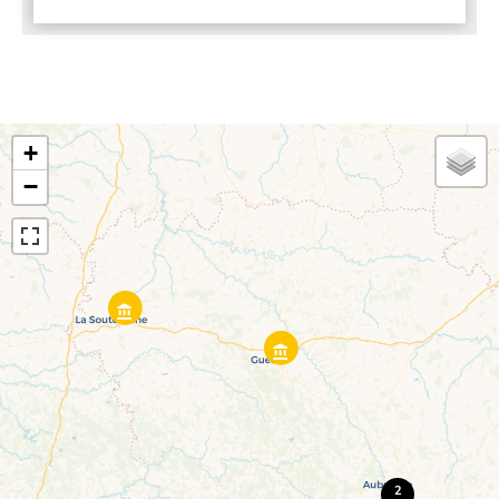
+
−
2