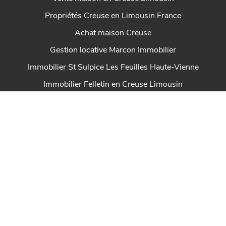
Propriétés Creuse en Limousin France
Achat maison Creuse
Gestion locative Marcon Immobilier
Immobilier St Sulpice Les Feuilles Haute-Vienne
Immobilier Felletin en Creuse Limousin
House for sale Marcon Immobilier
Immobilier Dun Le Palestel Creuse en Limousin
Maison à vendre Chénérailles Nouvelle-Aquitaine
Immobilier St Sulpice Les Champs Creuse en Limousin
Immobilier Ahun en Creuse Limousin
Marcon Immobilier maison à vendre en Creuse
Immobilier Royère de Vassivière en Creuse Limousin
Immobilier Auzances en Creuse Limousin