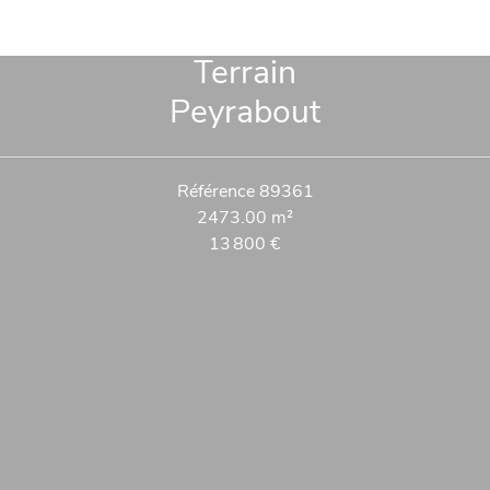
Terrain
Peyrabout
Référence
89361
2473.00
m²
13 800 €