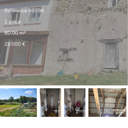
Référence
88994
1 pièce
80.00
m²
29 000 €