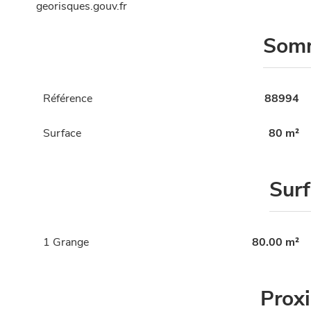
georisques.gouv.fr
Som
Référence
88994
Surface
80 m²
Sur
1 Grange
80.00 m²
Prox