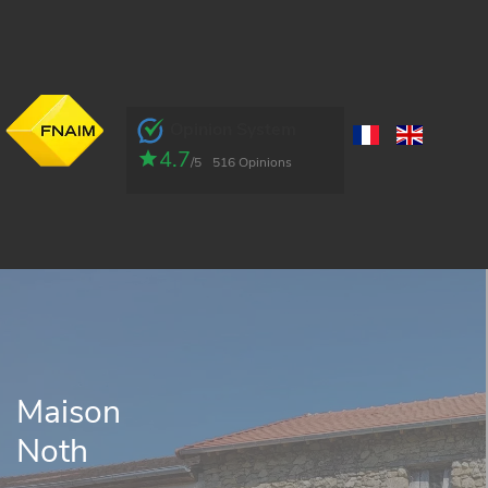
Opinion System
4.7
/5
516 Opinions
Maison
Noth