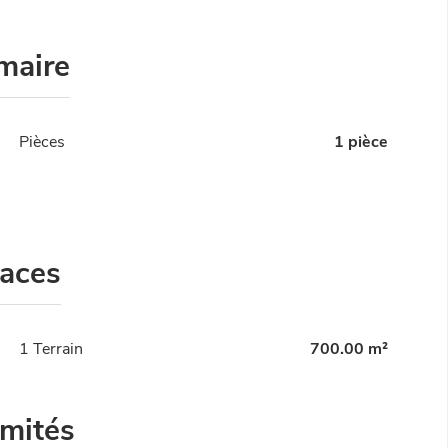
maire
Pièces
1 pièce
faces
1 Terrain
700.00 m²
imités