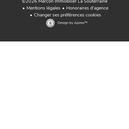
©2026 Marcon Immobilier La Souterraine
Mentions légales
Honoraires d'agence
Changer ses préférences cookies
Design by
Apimo™
Immobilier Aubusson Creuse en Limousin
Immobilier La Souterraine Creuse en Limousin
Immobilier Guéret Creuse en Limousin
Vente maison en Creuse Limousin
Propriétés Creuse en Limousin France
Achat maison Creuse
Gestion locative Marcon Immobilier
Immobilier St Sulpice Les Feuilles Haute-Vienne
Immobilier Felletin en Creuse Limousin