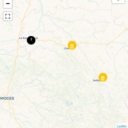
−
2
Leaflet