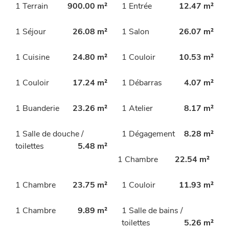
1 Terrain
900.00 m²
1 Entrée
12.47 m²
1 Séjour
26.08 m²
1 Salon
26.07 m²
1 Cuisine
24.80 m²
1 Couloir
10.53 m²
1 Couloir
17.24 m²
1 Débarras
4.07 m²
1 Buanderie
23.26 m²
1 Atelier
8.17 m²
1 Salle de douche /
1 Dégagement
8.28 m²
toilettes
5.48 m²
1 Chambre
22.54 m²
1 Chambre
23.75 m²
1 Couloir
11.93 m²
1 Chambre
9.89 m²
1 Salle de bains /
toilettes
5.26 m²