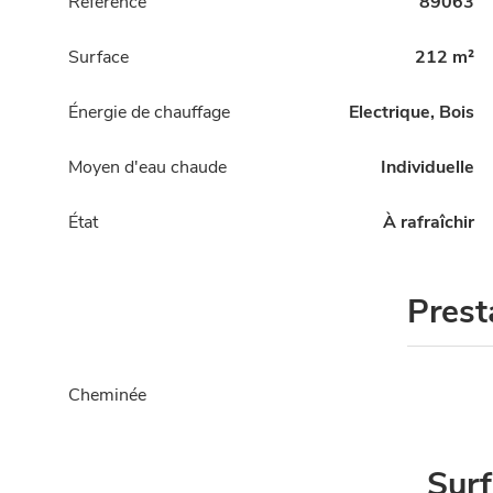
Référence
89063
Surface
212 m²
Énergie de chauffage
Electrique, Bois
Moyen d'eau chaude
Individuelle
État
À rafraîchir
Prest
Cheminée
Sur