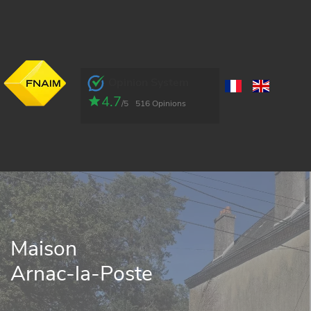
Opinion System
4.7
/5
516 Opinions
Maison
Arnac-la-Poste