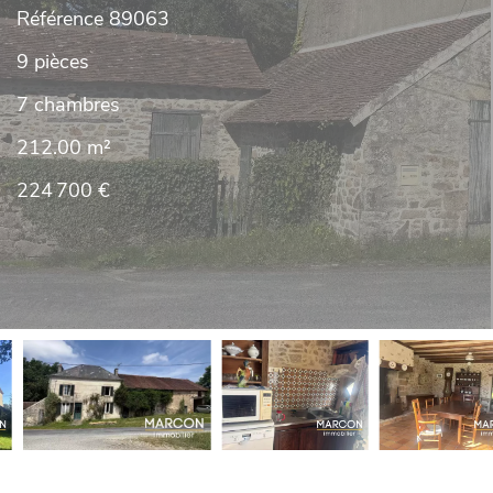
Référence
89063
9 pièces
7 chambres
212.00
m²
224 700 €