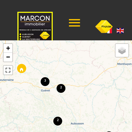
+
−
3
2
2