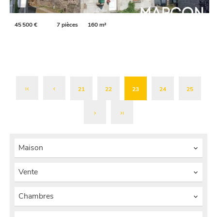
45 500 €
7 pièces
160 m²
21
22
23
24
25
Maison
Vente
Chambres