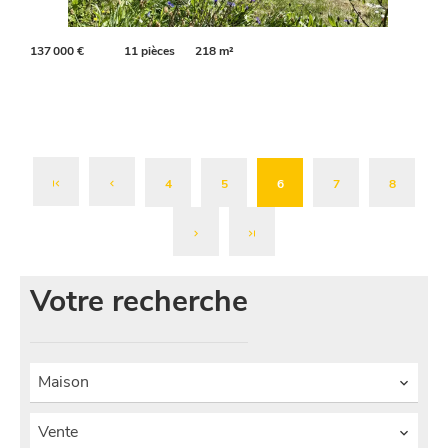
137 000 €
11 pièces
218 m²
4
5
6
7
8
Votre recherche
Maison
Vente