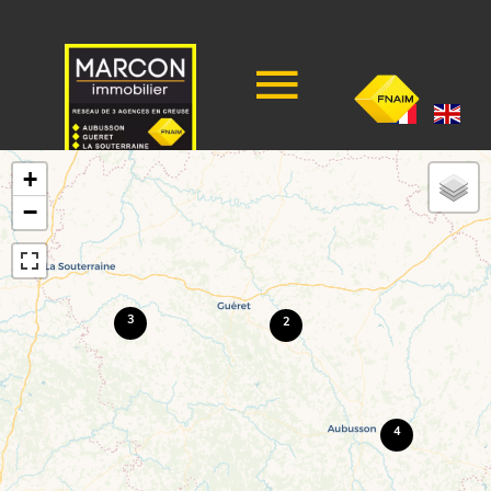
+
−
3
2
4