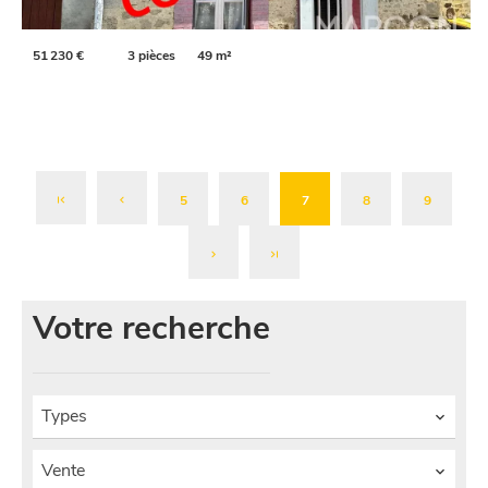
51 230 €
3 pièces
49 m²
5
6
7
8
9
Votre recherche
Types
Vente