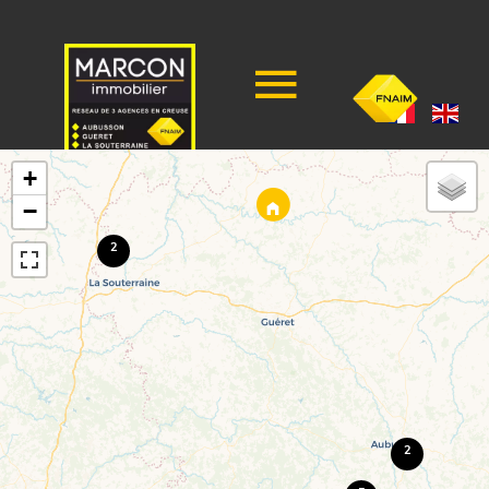
+
−
2
2