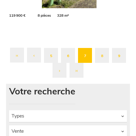
119 900 €
8 pièces
328 m²
5
6
7
8
9
Votre recherche
Types
Vente