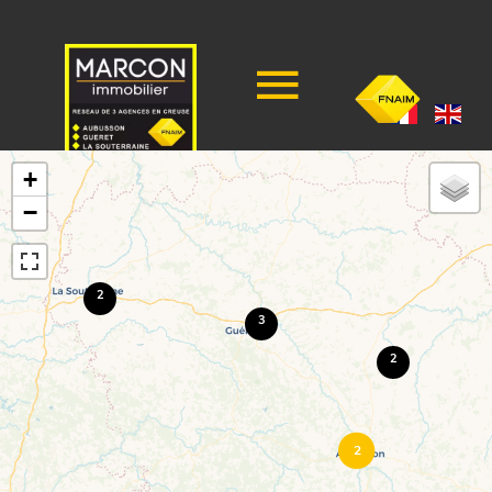
+
−
2
3
2
2