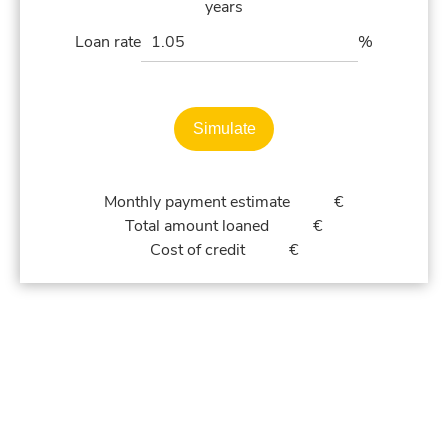
years
Loan rate
%
Simulate
Monthly payment estimate
€
Total amount loaned
€
Cost of credit
€